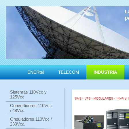
L
p
ENERtel
TELECOM
INDUSTRIA
Sistemas 110Vcc y
125Vcc
Convertidores 110Vcc
/ 48Vcc
Onduladores 110Vcc /
230Vca