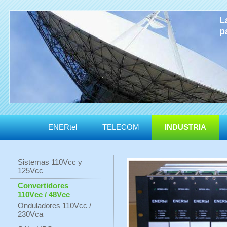
L
p
ENERtel
TELECOM
INDUSTRIA
Sistemas 110Vcc y
125Vcc
Convertidores
110Vcc / 48Vcc
Onduladores 110Vcc /
230Vca